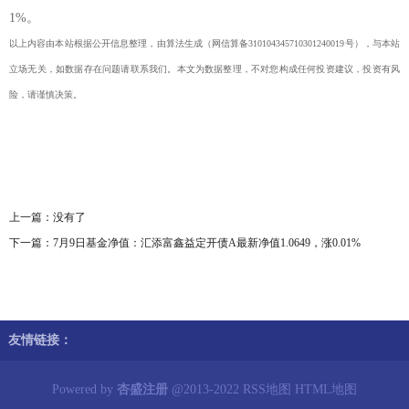
1%。
以上内容由本站根据公开信息整理，由算法生成（网信算备310104345710301240019号），与本站
立场无关，如数据存在问题请联系我们。本文为数据整理，不对您构成任何投资建议，投资有风
险，请谨慎决策。
上一篇：没有了
下一篇：
7月9日基金净值：汇添富鑫益定开债A最新净值1.0649，涨0.01%
友情链接：
Powered by
杏盛注册
@2013-2022
RSS地图
HTML地图