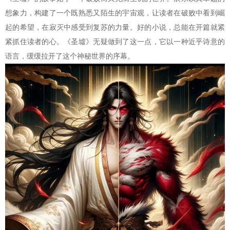
想象力，构建了一个既熟悉又陌生的宇宙观，让读者在破败中看到崛
起的希望，在寂灭中感受到复苏的力量。好的小说，总能在开篇就紧
紧抓住读者的心。《圣墟》无疑做到了这一点，它以一种近乎诗意的
语言，缓缓拉开了这个神秘世界的序幕。