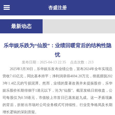
杏盛注册
最新动态
乐华娱乐跌为“仙股”：业绩回暖背后的结构性隐
忧
发布日期：2025-04-13 22:35 点击次数：213
2025年3月30日，乐华娱乐发布业绩公告，宣布2024年全年实现总
营收7.65亿元，同比基本持平；净利润录得4694.20万元，彻底摆脱202
3年1.4亿元的亏损泥潭。然而，业绩的显著改善并未提振股价，乐华
娱乐股价长期徘徊于1港元以下，沦为“仙股”。截至发稿日前收盘，公
司每股仅为0.59港元，市值较上市首日已蒸发超九成。这一矛盾现象
的背后，折射出市场对公司业务模式可持续性、行业竞争格局及长期
增长逻辑的深刻质疑。