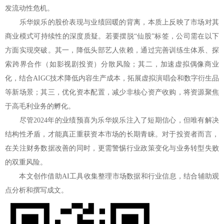
发流动性危机。
乐华娱乐的股价表现与业绩回暖的背离，本质上反映了市场对其
商业模式可持续性的深度质疑。若要摆脱“仙股”标签，公司需在以下
方面实现突破。其一，降低头部艺人依赖，通过完善训练生体系、探
索跨界合作（如影视剧投资）分散风险；其二，加速虚拟偶像商业
化，结合AIGC技术降低内容生产成本，拓展虚拟演唱会和数字衍生品
等新场景；其三，优化资本配置，减少非核心资产收购，将资源聚焦
于高毛利业务的孵化。
尽管2024年的业绩预喜为乐华娱乐注入了短期信心，但唯有解决
结构性矛盾，才能真正重获资本市场的长期青睐。对于投资者而言，
在关注财务数据改善的同时，更需警惕行业政策变化与业务转型失败
的双重风险。
本文创作借助AI工具收集整理市场数据和行业信息，结合辅助观
点分析和撰写成文。